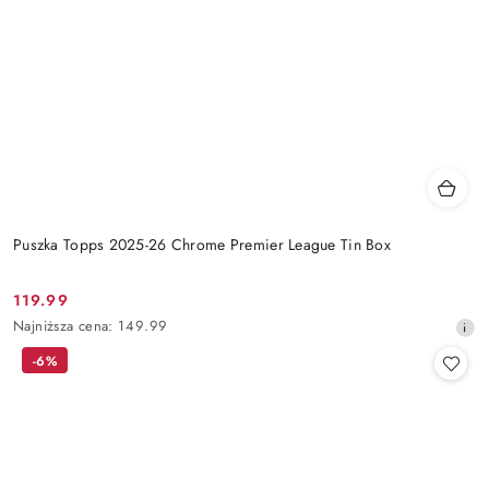
Puszka Topps 2025-26 Chrome Premier League Tin Box
119.99
Cena
Najniższa
Najniższa cena:
149.99
promocyjna:
cena
-6%
z
30
dni
przed
obniżką