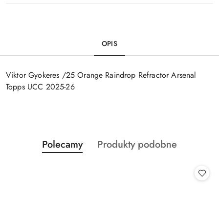
OPIS
Viktor Gyokeres /25 Orange Raindrop Refractor Arsenal
Topps UCC 2025-26
Produkty
Produkty
Polecamy
Produkty podobne
Pomiń karuzelę produktów
o
o
statusie:
statusie: