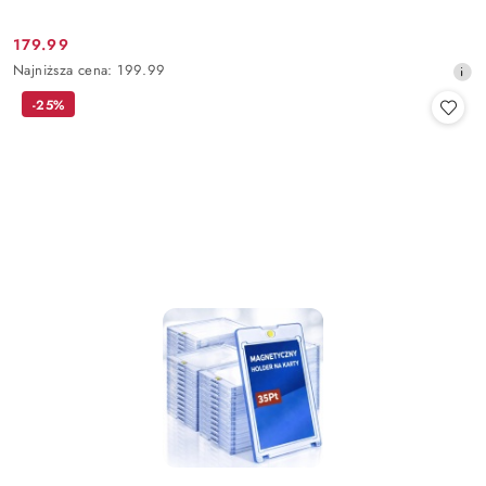
179.99
Cena
Najniższa
Najniższa cena:
199.99
promocyjna:
cena
-25%
z
30
dni
przed
obniżką