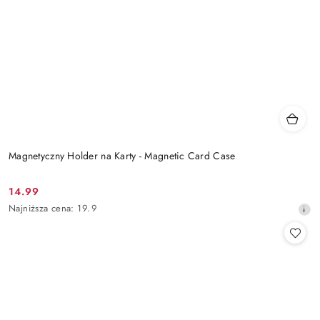
Magnetyczny Holder na Karty - Magnetic Card Case
14.99
Cena
Najniższa
Najniższa cena:
19.9
promocyjna:
cena
z
30
dni
przed
obniżką