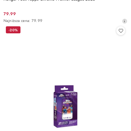
79.99
Cena
Najniższa
Najniższa cena:
79.99
promocyjna:
cena
-20%
z
30
dni
przed
obniżką