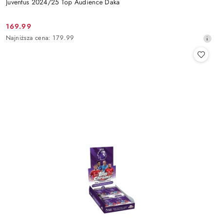
Juventus 2024/25 Top Audience Daka
169.99
Cena
Najniższa
Najniższa cena:
179.99
promocyjna:
cena
z
30
dni
przed
obniżką