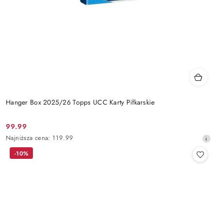
Hanger Box 2025/26 Topps UCC Karty Piłkarskie
99.99
Cena
Najniższa
Najniższa cena:
119.99
promocyjna:
cena
-10%
z
30
dni
przed
obniżką