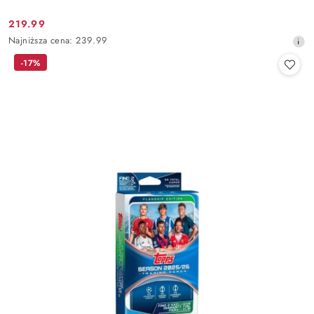
219.99
Cena
Najniższa
Najniższa cena:
239.99
promocyjna:
cena
-17%
z
30
dni
przed
obniżką