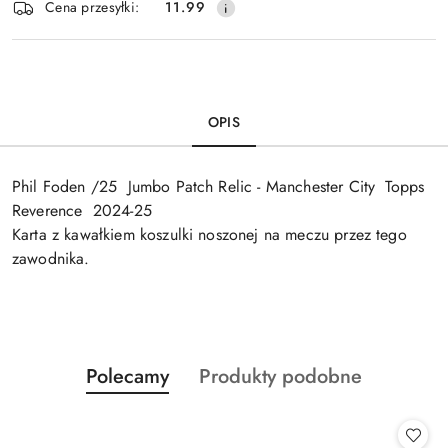
Cena przesyłki:
11.99
dostawa
OPIS
Phil Foden /25 Jumbo Patch Relic - Manchester City Topps
Reverence 2024-25
Karta z kawałkiem koszulki noszonej na meczu przez tego
zawodnika.
Produkty
Produkty
Polecamy
Produkty podobne
Pomiń karuzelę produktów
o
o
statusie:
statusie: