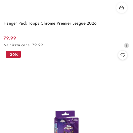
Hanger Pack Topps Chrome Premier League 2026
79.99
Cena
Najniższa
Najniższa cena:
79.99
promocyjna:
cena
-20%
z
30
dni
przed
obniżką