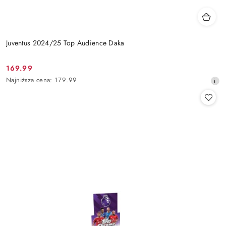
Juventus 2024/25 Top Audience Daka
169.99
Cena
Najniższa
Najniższa cena:
179.99
promocyjna:
cena
z
30
dni
przed
obniżką