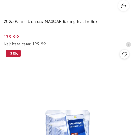
2025 Panini Donruss NASCAR Racing Blaster Box
179.99
Cena
Najniższa
Najniższa cena:
199.99
promocyjna:
cena
-25%
z
30
dni
przed
obniżką