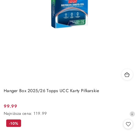
Hanger Box 2025/26 Topps UCC Karty Piłkarskie
99.99
Cena
Najniższa
Najniższa cena:
119.99
promocyjna:
cena
-10%
z
30
dni