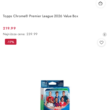
Topps Chrome® Premier League 2026 Value Box
219.99
Cena
Najniższa
Najniższa cena:
239.99
promocyjna:
cena
-17%
z
30
dni
przed
obniżką