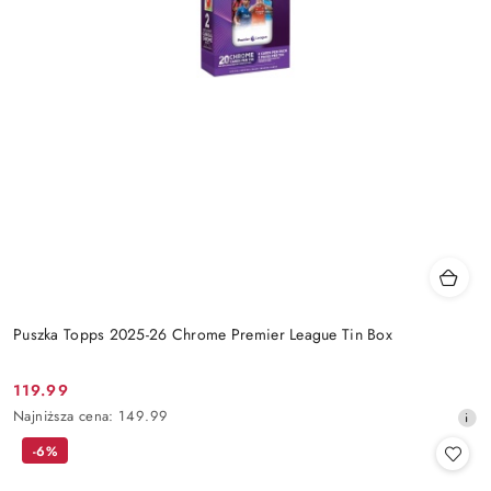
Puszka Topps 2025-26 Chrome Premier League Tin Box
119.99
Cena
Najniższa
Najniższa cena:
149.99
promocyjna:
cena
-6%
z
30