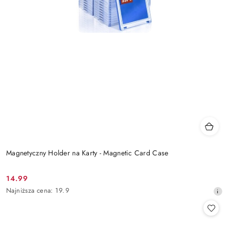
Magnetyczny Holder na Karty - Magnetic Card Case
14.99
Cena
Najniższa
Najniższa cena:
19.9
promocyjna:
cena
z
30
dni