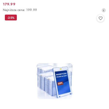
179.99
Cena
Najniższa
Najniższa cena:
199.99
promocyjna:
cena
-25%
z
30
dni
przed
obniżką