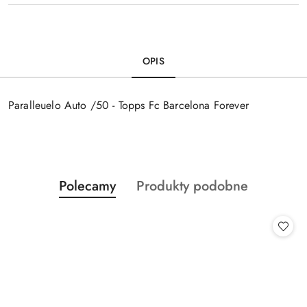
OPIS
Paralleuelo Auto /50 - Topps Fc Barcelona Forever
Produkty
Produkty
Polecamy
Produkty podobne
Pomiń karuzelę produktów
o
o
statusie:
statusie: