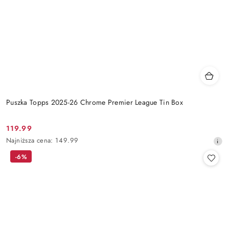
Puszka Topps 2025-26 Chrome Premier League Tin Box
119.99
Cena
Najniższa
Najniższa cena:
149.99
promocyjna:
cena
-6%
z
30
dni
przed
obniżką