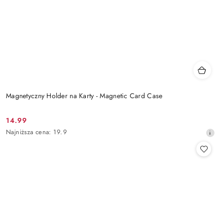
Magnetyczny Holder na Karty - Magnetic Card Case
14.99
Cena
Najniższa
Najniższa cena:
19.9
promocyjna:
cena
z
30
dni
przed
obniżką