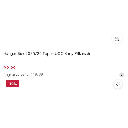
Hanger Box 2025/26 Topps UCC Karty Piłkarskie
99.99
Cena
Najniższa
Najniższa cena:
119.99
promocyjna:
cena
-10%
z
30
dni
przed
obniżką