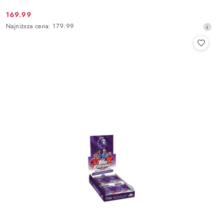
169.99
Cena
Najniższa
Najniższa cena:
179.99
promocyjna:
cena
z
30
dni
przed
obniżką