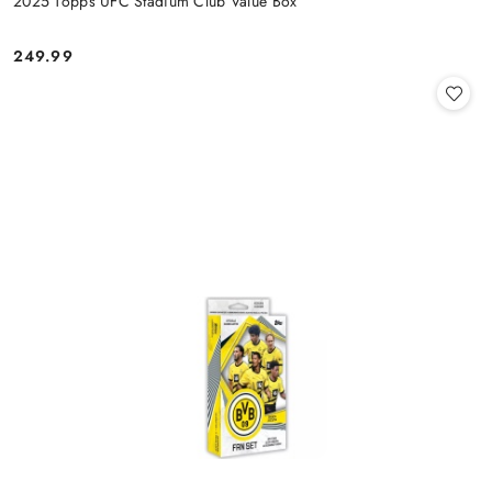
2025 Topps UFC Stadium Club Value Box
249.99
Cena: