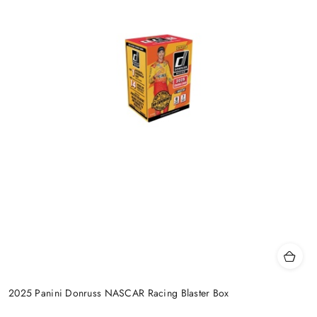
2025 Panini Donruss NASCAR Racing Blaster Box