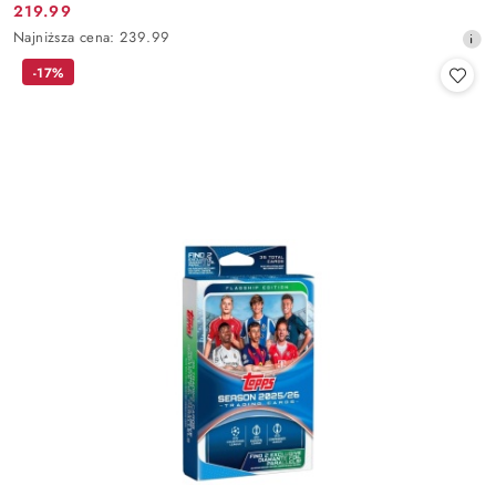
219.99
Cena
Najniższa
Najniższa cena:
239.99
promocyjna:
cena
-17%
z
30
dni
przed
obniżką