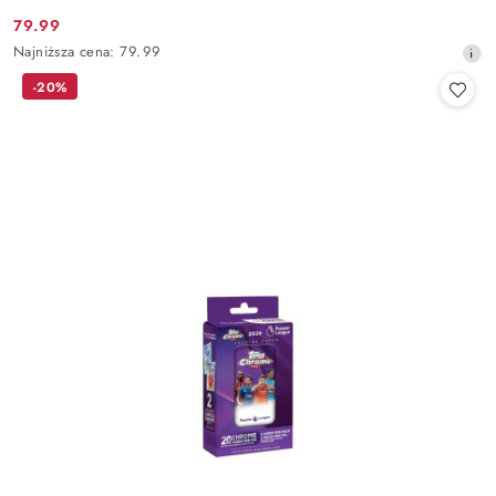
79.99
Cena
Najniższa
Najniższa cena:
79.99
promocyjna:
cena
-20%
z
30
dni
przed
obniżką