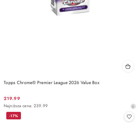
Topps Chrome® Premier League 2026 Value Box
219.99
Cena
Najniższa
Najniższa cena:
239.99
promocyjna:
cena
-17%
z
30
dni
przed
obniżką