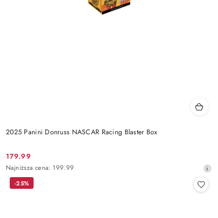
2025 Panini Donruss NASCAR Racing Blaster Box
179.99
Cena
Najniższa
Najniższa cena:
199.99
promocyjna:
cena
-25%
z
30
dni
przed