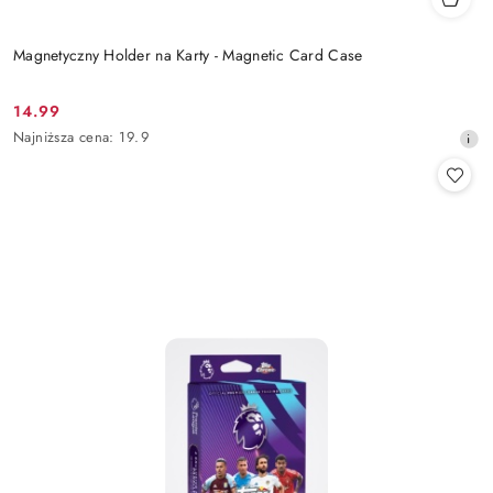
Magnetyczny Holder na Karty - Magnetic Card Case
14.99
Cena
Najniższa
Najniższa cena:
19.9
promocyjna:
cena
z
30
dni
przed
obniżką