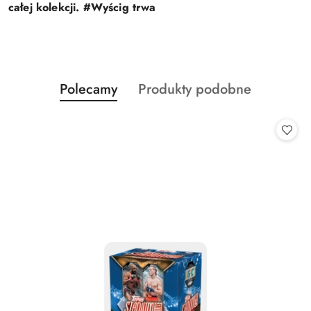
całej kolekcji. #Wyścig trwa
Produkty
Produkty
Polecamy
Produkty podobne
Pomiń karuzelę produktów
o
o
statusie:
statusie: