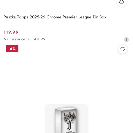
Puszka Topps 2025-26 Chrome Premier League Tin Box
119.99
Cena
Najniższa
Najniższa cena:
149.99
promocyjna:
cena
-6%
z
30
dni
przed
obniżką