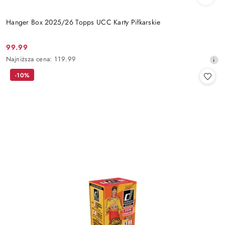
Hanger Box 2025/26 Topps UCC Karty Piłkarskie
99.99
Cena
Najniższa
Najniższa cena:
119.99
promocyjna:
cena
-10%
z
30
dni
przed
obniżką