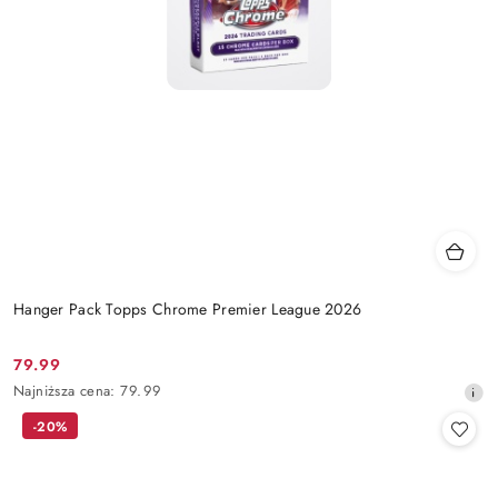
Hanger Pack Topps Chrome Premier League 2026
79.99
Cena
Najniższa
Najniższa cena:
79.99
promocyjna:
cena
-20%
z
30
dni
przed