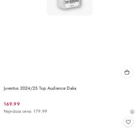
Juventus 2024/25 Top Audience Daka
169.99
Cena
Najniższa
Najniższa cena:
179.99
promocyjna:
cena
z
30
dni
przed