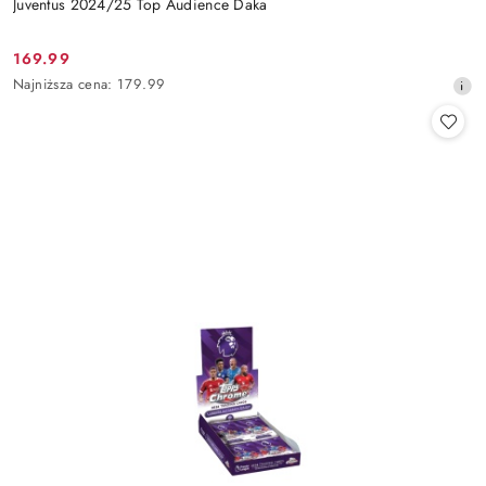
Juventus 2024/25 Top Audience Daka
169.99
Cena
Najniższa
Najniższa cena:
179.99
promocyjna:
cena
z
30
dni
przed
obniżką