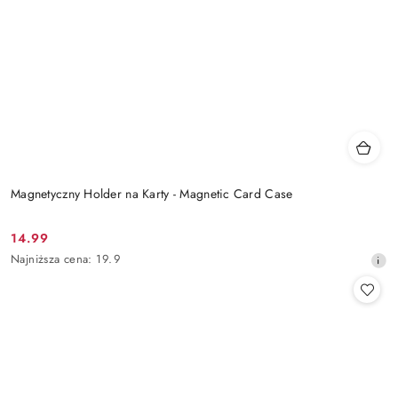
Magnetyczny Holder na Karty - Magnetic Card Case
14.99
Cena
Najniższa
Najniższa cena:
19.9
promocyjna:
cena
z
30
dni
przed
obniżką