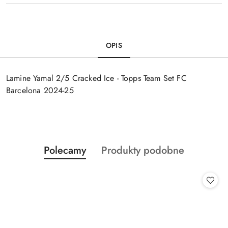
OPIS
Lamine Yamal 2/5 Cracked Ice - Topps Team Set FC
Barcelona 2024-25
Produkty
Produkty
Polecamy
Produkty podobne
Pomiń karuzelę produktów
o
o
statusie:
statusie: