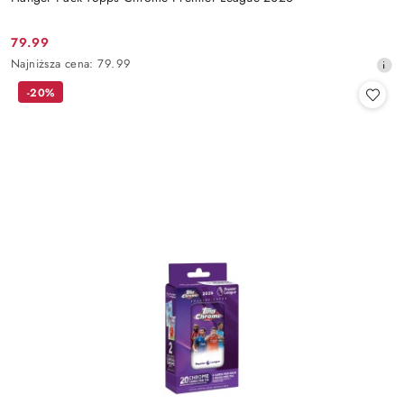
79.99
Cena
Najniższa
Najniższa cena:
79.99
promocyjna:
cena
-20%
z
30
dni
przed
obniżką