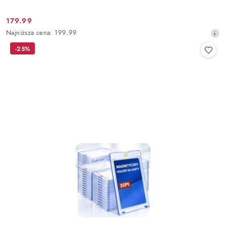
179.99
Cena
Najniższa
Najniższa cena:
199.99
promocyjna:
cena
-25%
z
30
dni
przed
obniżką