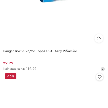
Hanger Box 2025/26 Topps UCC Karty Piłkarskie
99.99
Cena
Najniższa
Najniższa cena:
119.99
promocyjna:
cena
-10%
z
30
dni
przed
obniżką