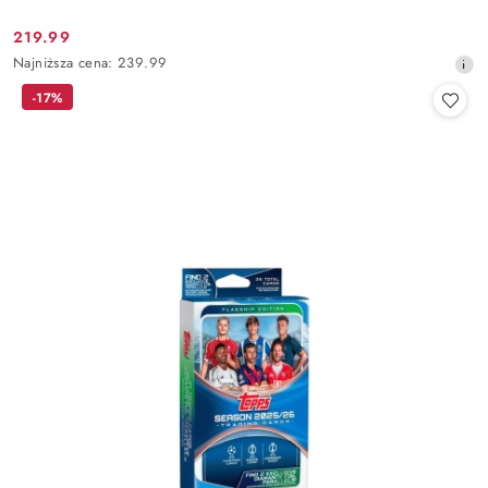
219.99
Cena
Najniższa
Najniższa cena:
239.99
promocyjna:
cena
-17%
z
30
dni
przed
obniżką