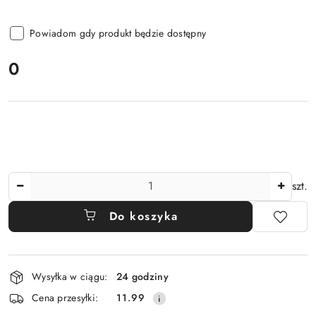
Powiadom gdy produkt będzie dostępny
cena:
0
Ilość
szt.
Do koszyka
Dostępność
Wysyłka w ciągu:
24 godziny
i
Cena przesyłki:
11.99
dostawa