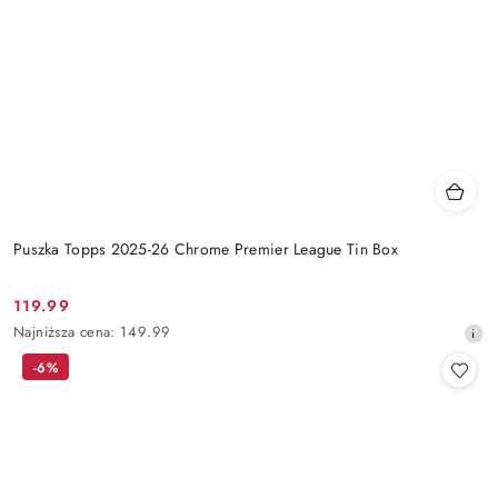
Puszka Topps 2025-26 Chrome Premier League Tin Box
119.99
Cena
Najniższa
Najniższa cena:
149.99
promocyjna:
cena
-6%
z
30
dni
przed
obniżką