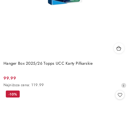
Hanger Box 2025/26 Topps UCC Karty Piłkarskie
99.99
Cena
Najniższa
Najniższa cena:
119.99
promocyjna:
cena
-10%
z
30
dni
przed
obniżką