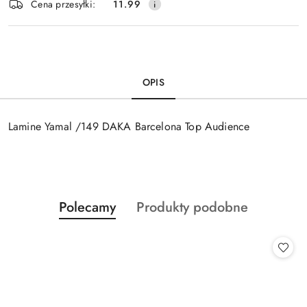
Cena przesyłki:
11.99
dostawa
OPIS
Lamine Yamal /149 DAKA Barcelona Top Audience
Produkty
Produkty
Polecamy
Produkty podobne
Pomiń karuzelę produktów
o
o
statusie:
statusie: