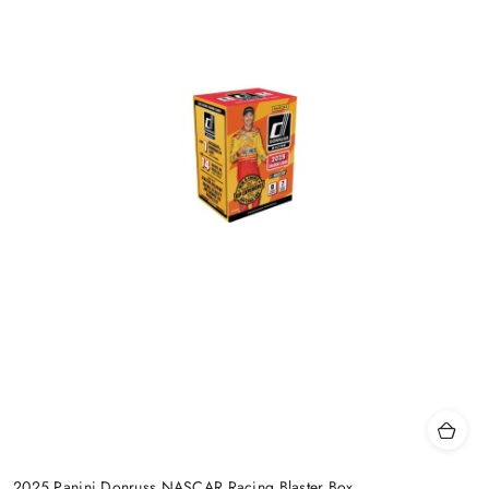
2025 Panini Donruss NASCAR Racing Blaster Box