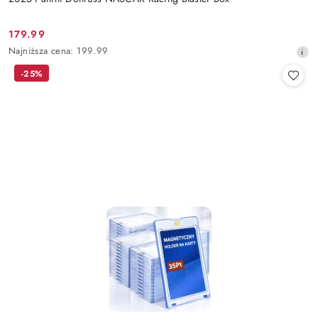
179.99
Cena
Najniższa
Najniższa cena:
199.99
promocyjna:
cena
-25%
z
30
dni
przed
obniżką