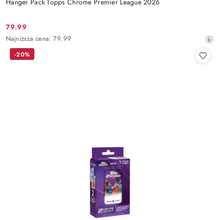
Hanger Pack Topps Chrome Premier League 2026
79.99
Cena
Najniższa
Najniższa cena:
79.99
promocyjna:
cena
-20%
z
30
dni
przed
obniżką