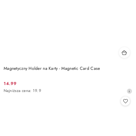
Magnetyczny Holder na Karty - Magnetic Card Case
14.99
Cena
Najniższa
Najniższa cena:
19.9
promocyjna:
cena
z
30
dni
przed
obniżką