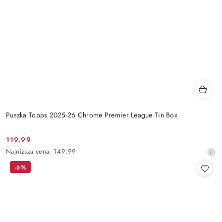
Puszka Topps 2025-26 Chrome Premier League Tin Box
119.99
Cena
Najniższa
Najniższa cena:
149.99
promocyjna:
cena
-6%
z
30
dni
przed
obniżką