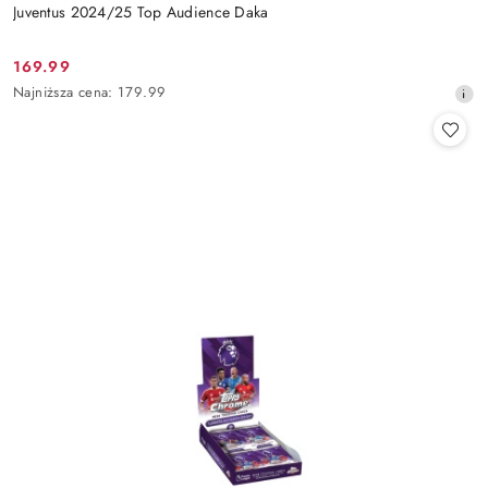
Juventus 2024/25 Top Audience Daka
169.99
Cena
Najniższa
Najniższa cena:
179.99
promocyjna:
cena
z
30
dni
przed
obniżką