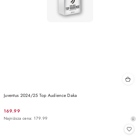
Juventus 2024/25 Top Audience Daka
169.99
Cena
Najniższa
Najniższa cena:
179.99
promocyjna:
cena
z
30