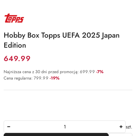
NAZWA
PRODUCENTA:
TOPPS
Hobby Box Topps UEFA 2025 Japan
Edition
Cena:
649.99
Rabat:
Najniższa cena z 30 dni przed promocją:
699.99
-7%
Rabat:
Cena regularna:
799.99
-19%
Ilość
szt.