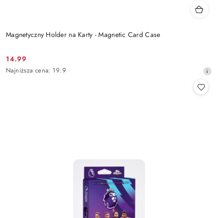
Magnetyczny Holder na Karty - Magnetic Card Case
14.99
Cena
Najniższa
Najniższa cena:
19.9
promocyjna:
cena
z
30
dni
przed
obniżką