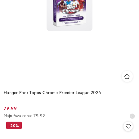
Hanger Pack Topps Chrome Premier League 2026
79.99
Cena
Najniższa
Najniższa cena:
79.99
promocyjna:
cena
-20%
z
30
dni