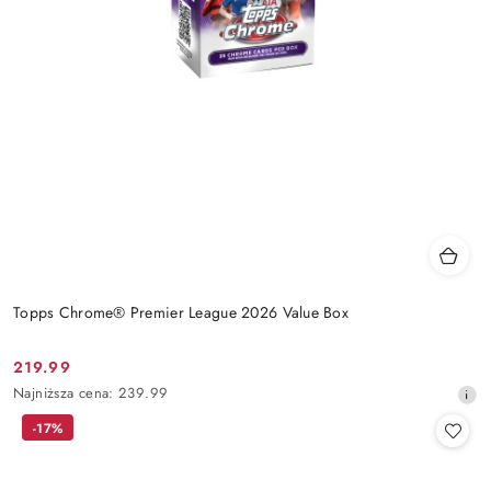
Topps Chrome® Premier League 2026 Value Box
219.99
Cena
Najniższa
Najniższa cena:
239.99
promocyjna:
cena
-17%
z
30
dni
przed