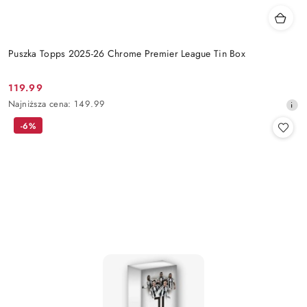
Puszka Topps 2025-26 Chrome Premier League Tin Box
119.99
Cena
Najniższa
Najniższa cena:
149.99
promocyjna:
cena
-6%
z
30
dni
przed
obniżką