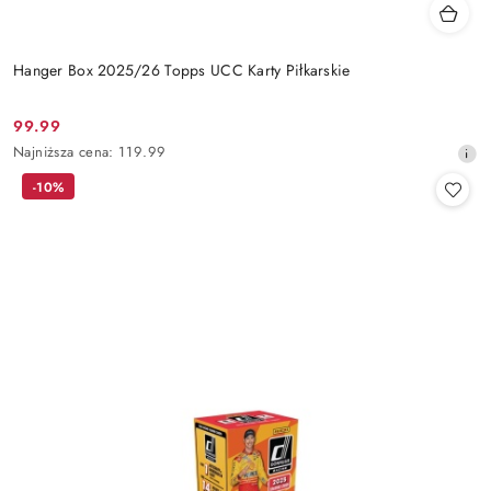
Hanger Box 2025/26 Topps UCC Karty Piłkarskie
99.99
Cena
Najniższa
Najniższa cena:
119.99
promocyjna:
cena
-10%
z
30
dni
przed
obniżką