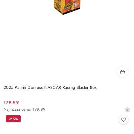
2025 Panini Donruss NASCAR Racing Blaster Box
179.99
Cena
Najniższa
Najniższa cena:
199.99
promocyjna:
cena
-25%
z
30
dni