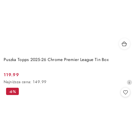
Puszka Topps 2025-26 Chrome Premier League Tin Box
119.99
Cena
Najniższa
Najniższa cena:
149.99
promocyjna:
cena
-6%
z
30
dni
przed
obniżką