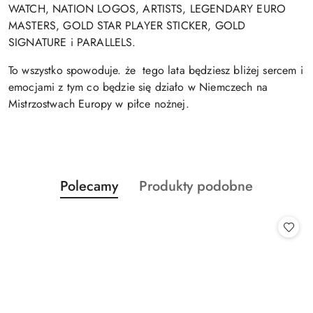
WATCH, NATION LOGOS, ARTISTS, LEGENDARY EURO
MASTERS, GOLD STAR PLAYER STICKER, GOLD
SIGNATURE i PARALLELS.
To wszystko spowoduje. że tego lata będziesz bliżej sercem i
emocjami z tym co będzie się działo w Niemczech na
Mistrzostwach Europy w piłce nożnej.
Produkty
Produkty
Polecamy
Produkty podobne
Pomiń karuzelę produktów
o
o
statusie:
statusie: