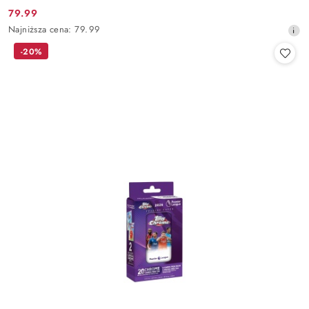
79.99
Cena
Najniższa
Najniższa cena:
79.99
promocyjna:
cena
-20%
z
30
dni
przed
obniżką