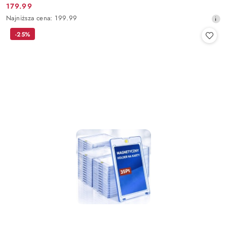
179.99
Cena
Najniższa
Najniższa cena:
199.99
promocyjna:
cena
-25%
z
30
dni
przed
obniżką