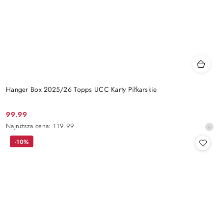
Hanger Box 2025/26 Topps UCC Karty Piłkarskie
99.99
Cena
Najniższa
Najniższa cena:
119.99
promocyjna:
cena
-10%
z
30
dni
przed
obniżką