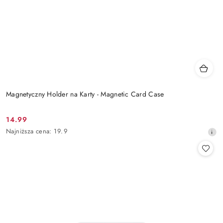
Magnetyczny Holder na Karty - Magnetic Card Case
14.99
Cena
Najniższa
Najniższa cena:
19.9
promocyjna:
cena
z
30
dni
przed
obniżką