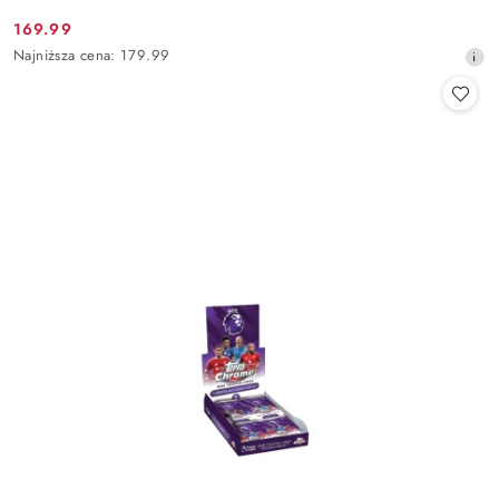
169.99
Cena
Najniższa
Najniższa cena:
179.99
promocyjna:
cena
z
30
dni
przed
obniżką