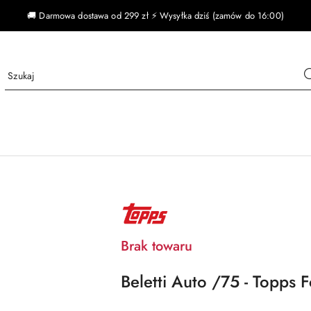
🚚 Darmowa dostawa od 299 zł ⚡ Wysyłka dziś (zamów do 16:00)
NAZWA
PRODUCENTA:
TOPPS
Brak towaru
Beletti Auto /75 - Topps 