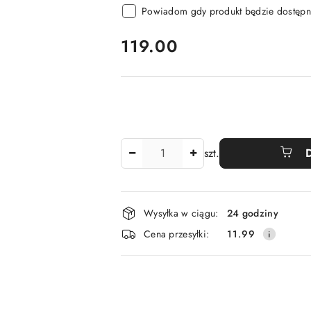
Powiadom gdy produkt będzie dostępn
cena:
119.00
Ilość
szt.
Dostępność
Wysyłka w ciągu:
24 godziny
i
Cena przesyłki:
11.99
dostawa