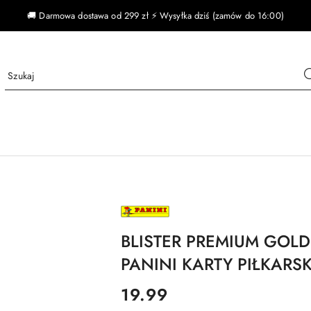
🚚 Darmowa dostawa od 299 zł ⚡ Wysyłka dziś (zamów do 16:00)
NAZWA
PRODUCENTA:
PANINI
BLISTER PREMIUM GOLD
PANINI KARTY PIŁKARS
cena:
19.99