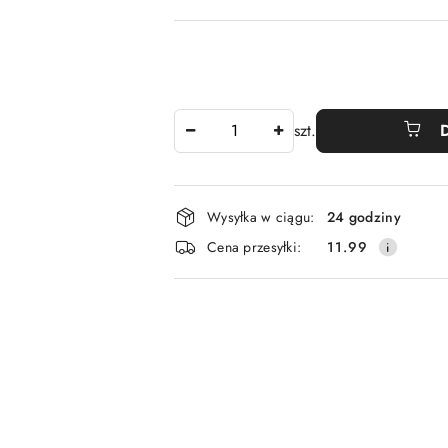
Ilość
szt.
Dostępność
Wysyłka w ciągu:
24 godziny
i
Cena przesyłki:
11.99
dostawa