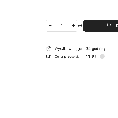
Ilość
szt.
Dostępność
Wysyłka w ciągu:
24 godziny
i
Cena przesyłki:
11.99
dostawa