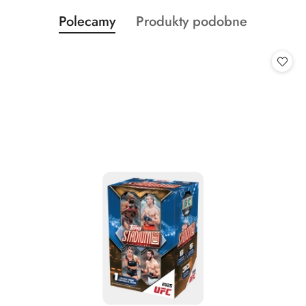
Produkty
Produkty
Polecamy
Produkty podobne
Pomiń karuzelę produktów
o
o
statusie:
statusie: