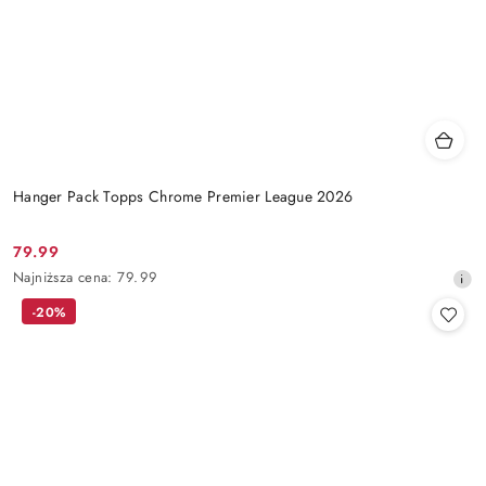
Hanger Pack Topps Chrome Premier League 2026
79.99
Cena
Najniższa
Najniższa cena:
79.99
promocyjna:
cena
-20%
z
30
dni
przed
obniżką